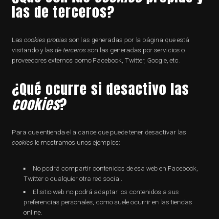
las de terceros?
Las
cookies propias
son las generadas por la página que está
visitando y las
de terceros
son las generadas por servicios o
proveedores externos como Facebook, Twitter, Google, etc.
¿Qué ocurre si desactivo las
cookies
?
Para que entienda el alcance que puede tener desactivar las
cookies
le mostramos unos ejemplos:
No podrá compartir contenidos de esa web en Facebook,
Twitter o cualquier otra red social.
El sitio web no podrá adaptar los contenidos a sus
preferencias personales, como suele ocurrir en las tiendas
online.