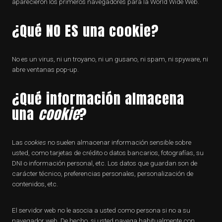
aparecieron los primeros navegadores para la World Wide Web.
¿Qué NO ES una cookie?
No es un virus, ni un troyano, ni un gusano, ni spam, ni spyware, ni
abre ventanas pop-up.
¿Qué información almacena
una
cookie
?
Las
cookies
no suelen almacenar información sensible sobre
usted, como tarjetas de crédito o datos bancarios, fotografías, su
DNI o información personal, etc. Los datos que guardan son de
carácter técnico, preferencias personales, personalización de
contenidos, etc.
El servidor web no le asocia a usted como persona si no a su
navegador web. De hecho, si usted navega habitualmente con