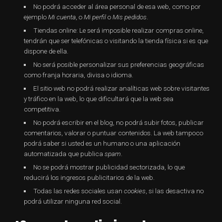
No podrá acceder al área personal de esa web, como por
ejemplo
Mi cuenta
, o
Mi perfil
o
Mis pedidos
.
Tiendas online: Le será imposible realizar compras online,
tendrán que ser telefónicas o visitando la tienda física si es que
dispone de ella.
No será posible personalizar sus preferencias geográficas
como franja horaria, divisa o idioma.
El sitio web no podrá realizar analíticas web sobre visitantes
y tráfico en la web, lo que dificultará que la web sea
competitiva.
No podrá escribir en el blog, no podrá subir fotos, publicar
comentarios, valorar o puntuar contenidos. La web tampoco
podrá saber si usted es un humano o una aplicación
automatizada que publica
spam
.
No se podrá mostrar publicidad sectorizada, lo que
reducirá los ingresos publicitarios de la web.
Todas las redes sociales usan
cookies
, si las desactiva no
podrá utilizar ninguna red social.