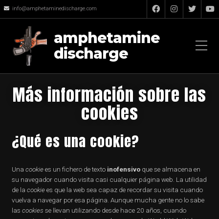
info@amphetaminedischarge.com
amphetamine
discharge
Más información sobre las
cookies
¿Qué es una cookie?
Una
cookie
es un fichero de texto
inofensivo
que se almacena en
su navegador cuando visita casi cualquier página web. La utilidad
de la
cookie
es que la web sea capaz de recordar su visita cuando
vuelva a navegar por esa página. Aunque mucha gente no lo sabe
las
cookies
se llevan utilizando desde hace 20 años, cuando